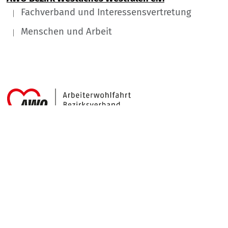
Fachverband und Interessensvertretung
Menschen und Arbeit
Link zu Home
Nach
Service Informationen
Kontakt
Impressum
Datenschutz
Cookie-Einstellung