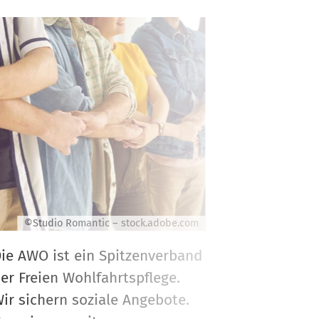
©Studio Romantic – stock.adobe.com
ie AWO ist ein Spitzenverband
er Freien Wohlfahrtspflege.
Ang
ir sichern soziale Angebote.
an 