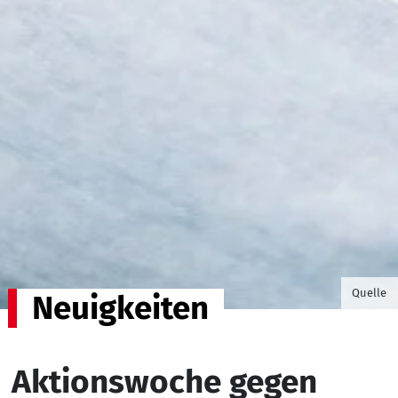
©Foto v
Quelle
Neuigkeiten
Aktionswoche gegen