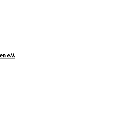
n e.V.
 Home
Kontakt
Impressum
Datenschutz