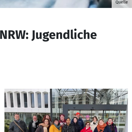
©Foto 
Quelle
 NRW: Jugendliche