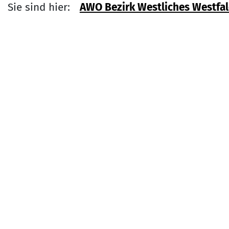
Sie sind hier:
AWO Bezirk Westliches Westfale
Link zu
Service Informati
Kontakt
Arbeiterwohlfahrt Bezirksverband
Westliches Westfalen e. V.