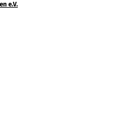
n e.V.
 Home
Kontakt
Impressum
Datenschutz
onen
Social Media
YouTube
Facebook
Instagram