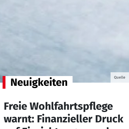
©Foto v
Quelle
Neuigkeiten
Freie Wohlfahrtspflege
warnt: Finanzieller Druck