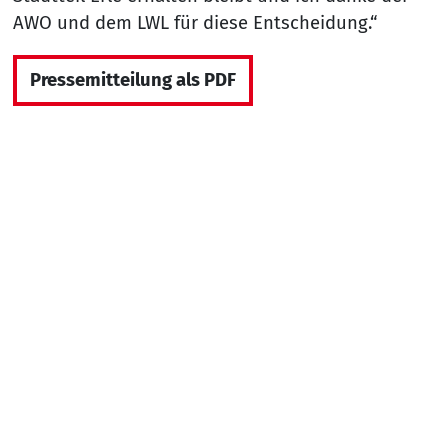
AWO und dem LWL für diese Entscheidung.“
Pressemitteilung als PDF
Zurück
Nach
Sie sind hier:
AWO Bezirk Westliches Westfalen e.V.