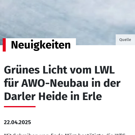
©Foto v
Quelle
Neuigkeiten
Grünes Licht vom LWL
für AWO-Neubau in der
Darler Heide in Erle
22.04.2025