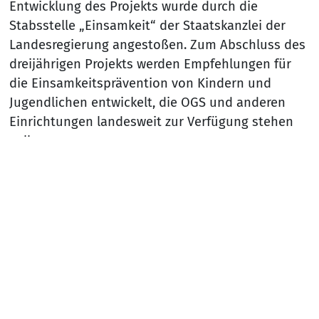
Entwicklung des Projekts wurde durch die
Stabsstelle „Einsamkeit“ der Staatskanzlei der
Landesregierung angestoßen. Zum Abschluss des
dreijährigen Projekts werden Empfehlungen für
die Einsamkeitsprävention von Kindern und
Jugendlichen entwickelt, die OGS und anderen
Einrichtungen landesweit zur Verfügung stehen
sollen.
Zum Hintergrund:
Nach
Informationen zur SozialstiftungNRW
Die SozialstiftungNRW – mit gesetzlichem Namen
Stiftung Wohlfahrtspflege NRW – ist eine Stiftung
öffentlichen Rechts des Landes Nordrhein-
Westfalen. 1974 als Sozialstiftung gegründet,
erhält sie jährlich 24,5 Millionen Euro aus den