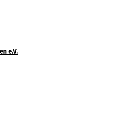
n e.V.
 Home
Kontakt
Impressum
Datenschutz
onen