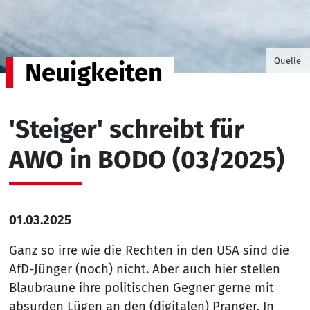
©Foto v
Quelle
Neuigkeiten
'Steiger' schreibt für
AWO in BODO (03/2025)
01.03.2025
Ganz so irre wie die Rechten in den USA sind die
AfD-Jünger (noch) nicht. Aber auch hier stellen
Blaubraune ihre politischen Gegner gerne mit
absurden Lügen an den (digitalen) Pranger. In