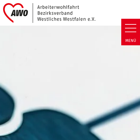
Link zu Home
Arbeiterwohlfahrt Bezirk Westli
MENÜ