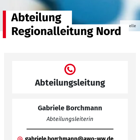
Abteilung
©Sakiya
Quelle
Regionalleitung Nord
Abteilungsleitung
Gabriele Borchmann
Abteilungsleiterin
gabriele.borchmann@awo-ww.de